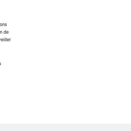
ions
on de
eiller
u