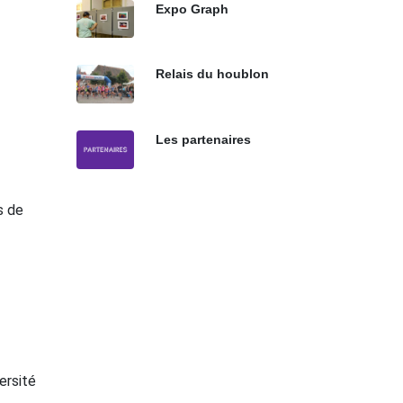
Expo Graph
Relais du houblon
Les partenaires
s de
ersité