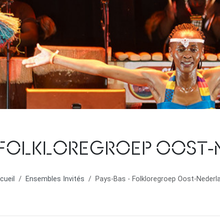
- FOLKLOREGROEP OOST
cueil
Ensembles Invités
Pays-Bas - Folkloregroep Oost-Nederl